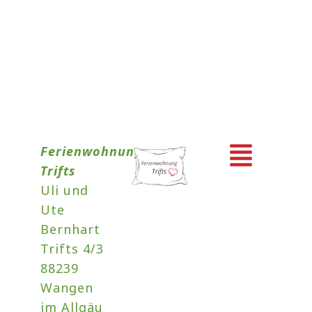
Menü
Ferienwohnung
Trifts
Uli und
Ute
Bernhart
Trifts 4/3
88239
Wangen
im Allgäu